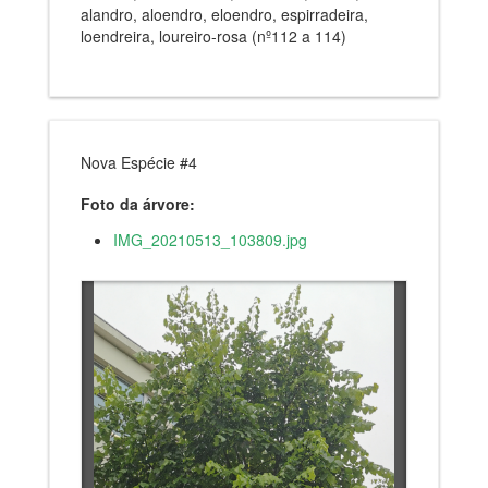
alandro, aloendro, eloendro, espirradeira,
loendreira, loureiro-rosa (nº112 a 114)
Nova Espécie #4
Foto da árvore:
IMG_20210513_103809.jpg