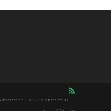
do despacho n.º 9364/2009 publicado em D.R.