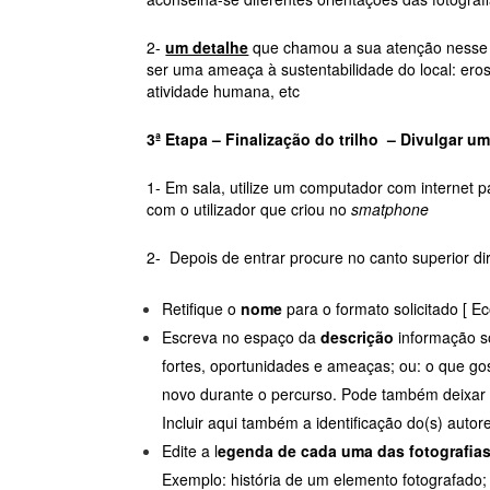
2-
um detalhe
que chamou a sua atenção nesse l
ser uma ameaça à sustentabilidade do local: er
atividade humana, etc
3ª Etapa – Finalização do trilho – Divulgar um
1- Em sala, utilize um computador com internet pa
com o utilizador que criou no
smatphone
2- Depois de entrar procure no canto superior direi
Retifique o
nome
para o formato solicitado [ 
Escreva no espaço da
descrição
informação so
fortes, oportunidades e ameaças; ou: o que go
novo durante o percurso. Pode também deixar 
Incluir aqui também a identificação do(s) autor
Edite a l
egenda de cada uma das fotografia
Exemplo: história de um elemento fotografado;