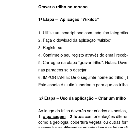
Gravar o trilho no terreno
1ª Etapa – Aplicação “Wikiloc”
Utilize um smartphone com máquina fotográfic
Faça o dowload da aplicação “wikiloc”
Registe-se
Confirme o seu registo através do email receb
Carregue na etapa “gravar trilho”. Notas: Dev
nas paragens se o desejar
IMPORTANTE: Dê o seguinte nome ao trilho [ 
Este aspeto é muito importante para que os trilh
2ª Etapa – Uso da aplicação – Criar um trilho
Ao longo do trilho deverão ser criados os posto
1-
a paisagem
–
2 fotos
com orientações diferen
como a geologia, cobertura vegetal ou outras f
aconselha-se diferentes orientações das fotografia