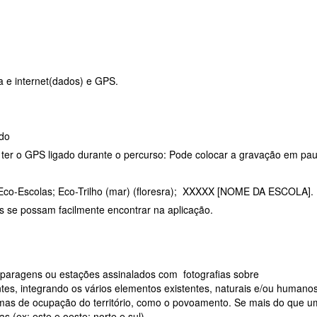
a e internet(dados) e GPS.
ido
e ter o GPS ligado durante o percurso: Pode colocar a gravação em pa
Eco-Escolas; Eco-Trilho (mar) (floresra); XXXXX [NOME DA ESCOLA].
os se possam facilmente encontrar na aplicação.
s, paragens ou estações assinalados com fotografias sobre
tes, integrando os vários elementos existentes, naturais e/ou humano
ormas de ocupação do território, como o povoamento. Se mais do que 
s (ex: este e oeste; norte e sul).