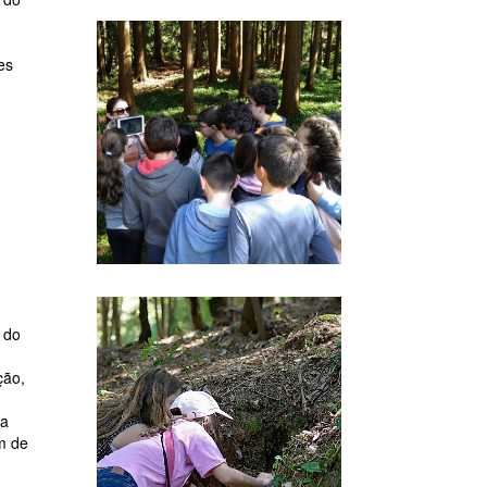
es
 do
ção,
ra
m de