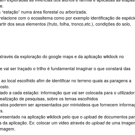
e.
 “estação” numa área florestal ou arborizada.
e relacione com o ecossitema como por exemplo
identificação de espéci
tir dos seus elementos (fruto, folha, tronco,etc.), condições do solo,
através da exploração do google maps e da aplicação wikilock no
 vai ser traçado o trilho é fundamental imaginar o que constará das
ao local escolhido afim de identificar no terreno quais as paragens a
posto.
do a cada estação: informação que vai ser colocada para o utilizador
 realização de pesquisas, sobre os temas escolhidos
postos poderem ser apresentados por minivideos que fornecem informa
s.
apresentado na aplicação wikilock pelo que o
uploa
d de documentos pa
 da aplicação. Ex: colocar um video através do
upload
de uma image
 imagem.