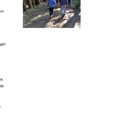
bém
ogin
os
 de
.