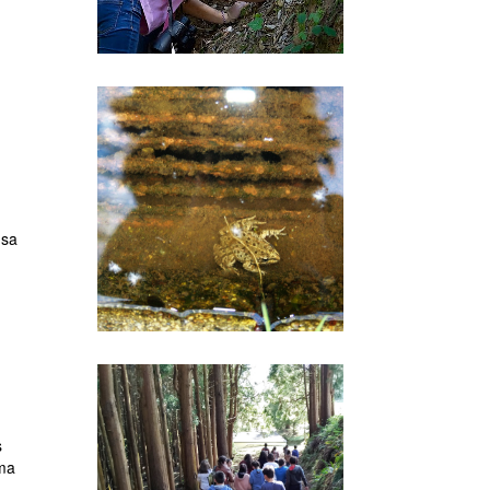
usa
s
uma