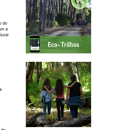
o do
iam a
tural
 e
 do