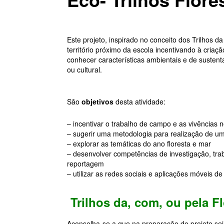
Este projeto, inspirado no conceito dos Trilhos 
território próximo da escola incentivando à criaç
conhecer características ambientais e de susten
ou cultural.
São
objetivos
desta atividade:
– incentivar o trabalho de campo e as vivências 
– sugerir uma metodologia para realização de u
– explorar as temáticas do ano floresta e mar
– desenvolver competências de investigação, traba
reportagem
– utilizar as redes sociais e aplicações móveis 
Trilhos da, com, ou pela F
Aconselha-se a que na preparação do projeto sej