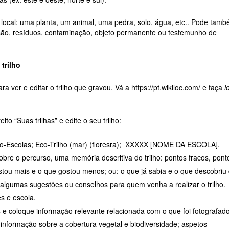
ocal: uma planta, um animal, uma pedra, solo, água, etc.. Pode tam
osão, resíduos, contaminação, objeto permanente ou testemunho de
 trilho
ra ver e editar o trilho que gravou. Vá a
https://pt.wikiloc.com/
e faça
l
to “Suas trilhas” e edite o seu trilho:
Eco-Escolas; Eco-Trilho (mar) (floresra); XXXXX [NOME DA ESCOLA].
bre o percurso, uma memória descritiva do trilho: pontos fracos, pont
stou mais e o que gostou menos; ou: o que já sabia e o que descobriu
algumas sugestões ou conselhos para quem venha a realizar o trilho.
es e escola.
s
e coloque informação relevante relacionada com o que foi fotografado
 informação sobre a cobertura vegetal e biodiversidade; aspetos