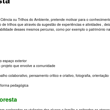
da Ciência ou Trilhos do Ambiente, pretende motivar para o conheciment
ão de trilhos que através da sugestão de experiências e atividades , de
tabilidade desses mesmos percurso, como por exemplo o património na
no espaço exterior
m projeto que envolve a comunidade
lho colaborativo, pensamento critico e criativo, fotografia, orientação
de forma pedagógica
loresta
am exploradas as vivências dos alunos e família e aplicadas as etapas