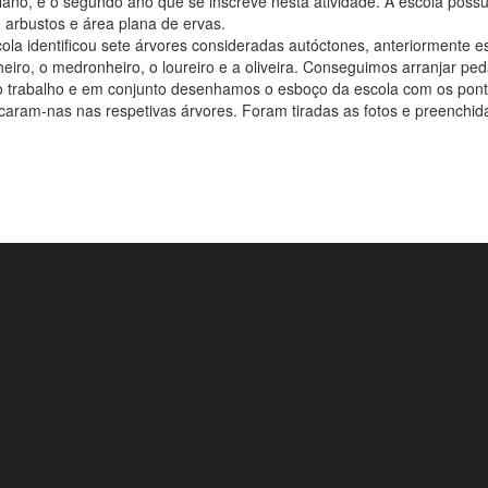
lano, é o segundo ano que se inscreve nesta atividade. A escola poss
 arbustos e área plana de ervas.
la identificou sete árvores consideradas autóctones, anteriormente e
nheiro, o medronheiro, o loureiro e a oliveira. Conseguimos arranjar p
no trabalho e em conjunto desenhamos o esboço da escola com os pont
aram-nas nas respetivas árvores. Foram tiradas as fotos e preenchida