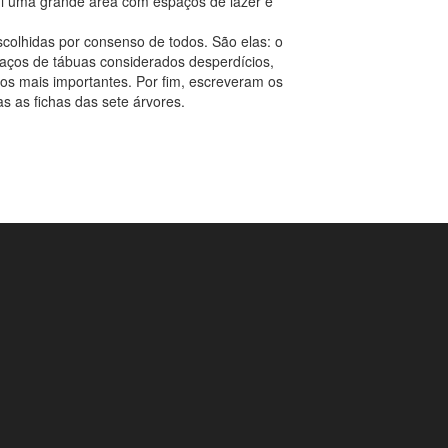
ui uma grande área com espaços de lazer e
scolhidas por consenso de todos. São elas: o
edaços de tábuas considerados desperdícios,
os mais importantes. Por fim, escreveram os
s as fichas das sete árvores.